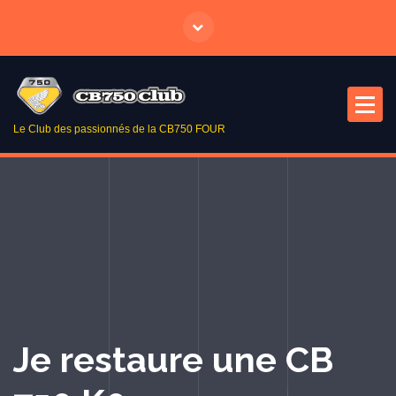
A
l
l
e
r
a
Le Club des passionnés de la CB750 FOUR
u
c
o
n
t
e
n
u
Je restaure une CB